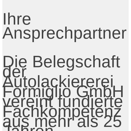
Ihre
Ansprechpartner
Die Belegschaft
der
Autolackiererei
Formiglio GmbH
vereint fundierte
Fachkompetenz
aus mehr als 25