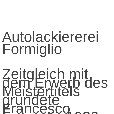
Autolackiererei
Formiglio
Zeitgleich mit
dem Erwerb des
Meistertitels
gründete
Francesco