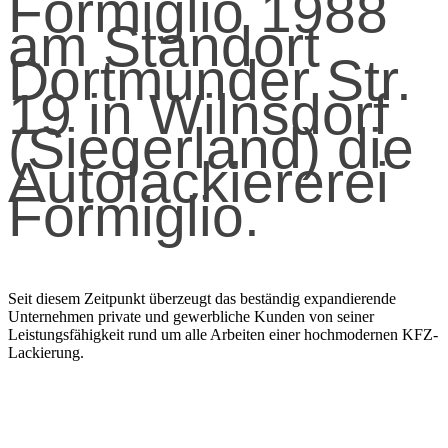
Formiglio 1988
am Standort
Dortmunder Str.
19 in Wilnsdorf
(Siegerland) die
Autolackiererei
Formiglio.
Seit diesem Zeitpunkt überzeugt das beständig expandierende
Unternehmen private und gewerbliche Kunden von seiner
Leistungsfähigkeit rund um alle Arbeiten einer hochmodernen KFZ-
Lackierung.